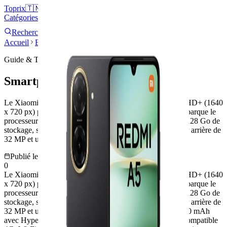
Top
rix
🇹🇳
Catégories
Marques
Blog
Boutiques
Rechercher
Devis
+ Ajouter
Accueil
Blog
Smartphone XIAOMI Redmi A5
Guide & Test
Smartphone XIAOMI Redmi A5
Le Xiaomi Redmi A5 est équipé d’un grand écran 6,88" HD+ (1640
x 720 px) pour une expérience visuelle confortable. Il embarque le
processeur UNISOC T7250 octa-core, 4 Go de RAM et 128 Go de
stockage, sous Android 15. Côté photo, il offre un capteur arrière de
32 MP et une caméra frontale de 8 MP. Sa
Publié le
8 août 2025
0
Le Xiaomi Redmi A5 est équipé d’un grand écran 6,88" HD+ (1640
x 720 px) pour une expérience visuelle confortable. Il embarque le
processeur UNISOC T7250 octa-core, 4 Go de RAM et 128 Go de
stockage, sous Android 15. Côté photo, il offre un capteur arrière de
32 MP et une caméra frontale de 8 MP. Sa batterie de 5200 mAh
avec HyperCharge 15 W assure une bonne autonomie. Compatible