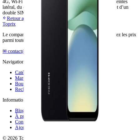
4G, Wi-Fi et Bluetooth 5.2, il dispose d’un lecteur d’empreintes
latéral, du déverrouillage facial IA, de multiples capteurs et d’un
double SIM.
Retour au blog
Top
rix
Le comparateur de produits high-tech en Tunisie. Comparez les prix
parmi toutes les boutiques en quelques secondes.
✉ contact@toprix.tn
Navigation
Catégories
Marques
Boutiques
Rechercher
Informations
Blog & guides
À propos
Contact
Ajouter une boutique
©
2026
Toprix. Tous droits réservés.