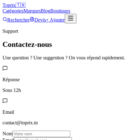
Top
rix
🇹🇳
Catégories
Marques
Blog
Boutiques
Rechercher
Devis
+ Ajouter
Support
Contactez-nous
Une question ? Une suggestion ? On vous répond rapidement.
Réponse
Sous 12h
Email
contact@toprix.tn
Nom