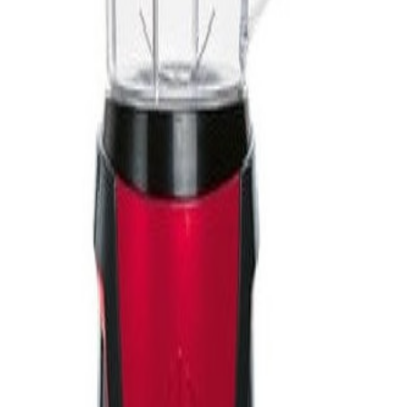
 / 1000 W
F6C7F0X-17