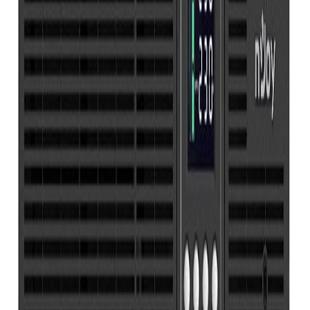
● En stock
400
DT
-
21%
Njoy
Concepteur Du Support NJOY Code 2000 D'affichage LCD -
(CODE2000)
● En stock
1299
DT
1029
DT
-
21%
Njoy