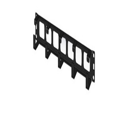
Spacenet
En stock
4699
DT
Voir
Produits similaires
D-Link
Panneau de brassage D-Link 24 Ports Cat 5e/6 UTP
49
DT
Logitech
Tapis de souris Logitech Studio Series - Graphite
49
DT