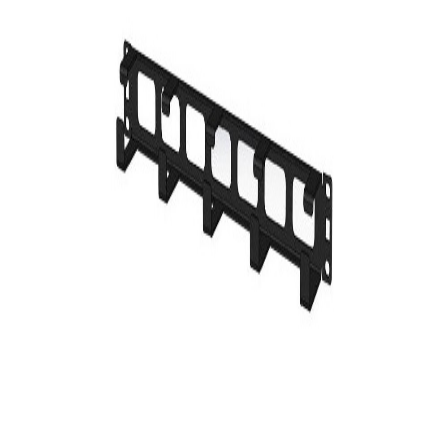
En stock
195
DT
Voir
Produits similaires
D-Link
Panneau de brassage D-Link 24 Ports Cat 5e/6 UTP
49
DT
Logitech
Tapis de souris Logitech Studio Series - Graphite
49
DT
-
19%