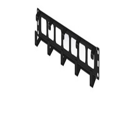
En stock
2129
DT
Voir
Produits similaires
D-Link
Panneau de brassage D-Link 24 Ports Cat 5e/6 UTP
49
DT
Logitech
Tapis de souris Logitech Studio Series - Graphite
49
DT
-
19%
Canon