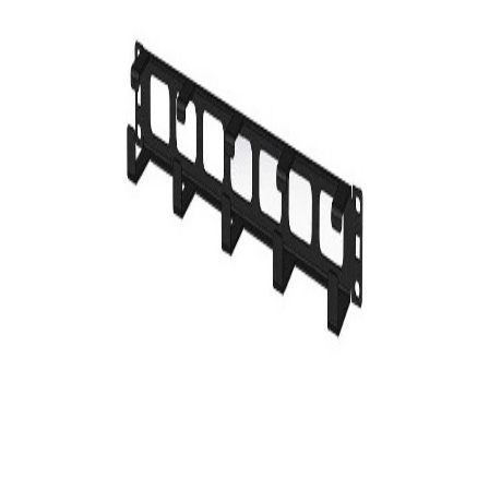
En stock
4129
DT
Voir
Produits similaires
D-Link
Panneau de brassage D-Link 24 Ports Cat 5e/6 UTP
49
DT
Logitech
Tapis de souris Logitech Studio Series - Graphite
49
DT
-
19%