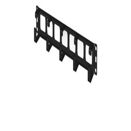
229
DT
Voir
Produits similaires
D-Link
Panneau de brassage D-Link 24 Ports Cat 5e/6 UTP
49
DT
Logitech
Tapis de souris Logitech Studio Series - Graphite
49
DT
-
19%
Canon