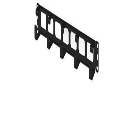
Voir
Produits similaires
D-Link
Panneau de brassage D-Link 24 Ports Cat 5e/6 UTP
49
DT
Logitech
Tapis de souris Logitech Studio Series - Graphite
49
DT
-
19%
Canon