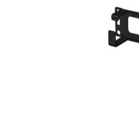
En stock
159
DT
Voir
Produits similaires
D-Link
Panneau de brassage D-Link 24 Ports Cat 5e/6 UTP
49
DT
Logitech
Tapis de souris Logitech Studio Series - Graphite
49
DT
-
19%